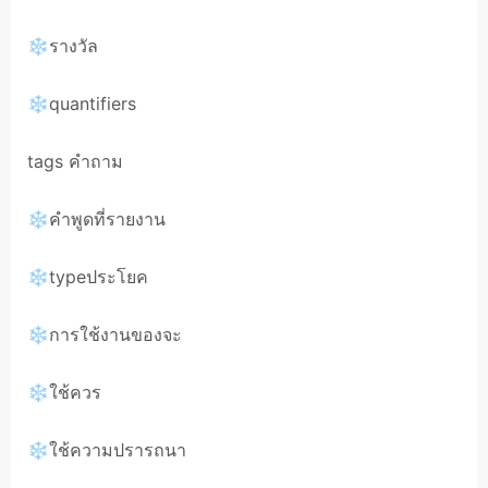
❄รางวัล
❄quantifiers
tags คำถาม
❄คำพูดที่รายงาน
❄typeประโยค
❄การใช้งานของจะ
❄ใช้ควร
❄ใช้ความปรารถนา