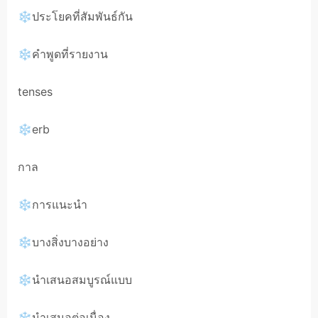
❄ประโยคที่สัมพันธ์กัน
❄คำพูดที่รายงาน
tenses
❄erb
กาล
❄การแนะนำ
❄บางสิ่งบางอย่าง
❄นำเสนอสมบูรณ์แบบ
❄นำเสนอต่อเนื่อง