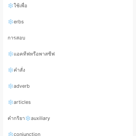
❄ใช้เพื่อ
❄erbs
การสอบ
❄แอคทีฟหรือพาสซีฟ
❄คำสั่ง
❄adverb
❄articles
คำกริยา❄auxiliary
❄conjunction