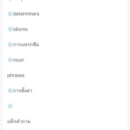
❄determiners
❄idioms
❄การแทรกซึม
❄noun
phrases
❄การตั้งค่า
❄
แท็กคำถาม