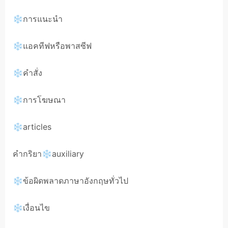
❄การแนะนำ
❄แอคทีฟหรือพาสซีฟ
❄คำสั่ง
❄การโฆษณา
❄articles
คำกริยา❄auxiliary
❄ข้อผิดพลาดภาษาอังกฤษทั่วไป
❄เงื่อนไข