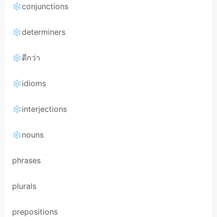
❄conjunctions
❄determiners
❄ดีกว่า
❄idioms
❄interjections
❄nouns
phrases
plurals
prepositions